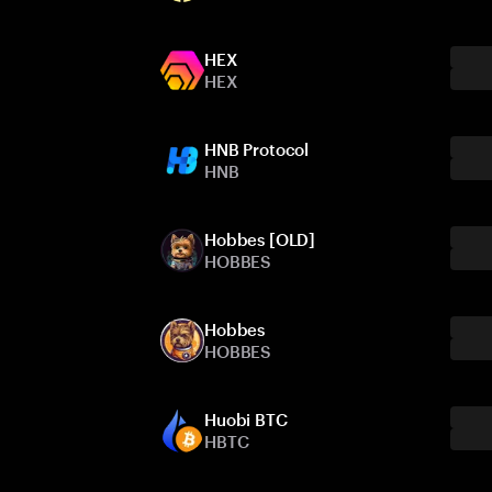
HEX
HEX
HNB Protocol
HNB
Hobbes [OLD]
HOBBES
Hobbes
HOBBES
Huobi BTC
HBTC