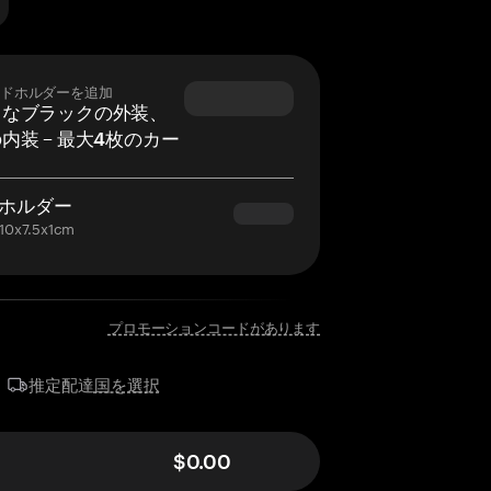
ドホルダーを追加
ュなブラックの外装、
内装 – 最大4枚のカー
。
ホルダー
x7.5x1cm
プロモーションコードがあります
国を選択
推定配達
$0.00