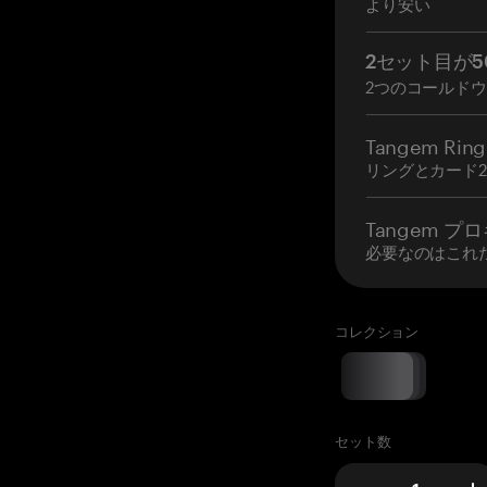
より安い
2セット目が5
2つのコールド
Tangem Ring
リングとカード
Tangem プ
必要なのはこれ
コレクション
セット数