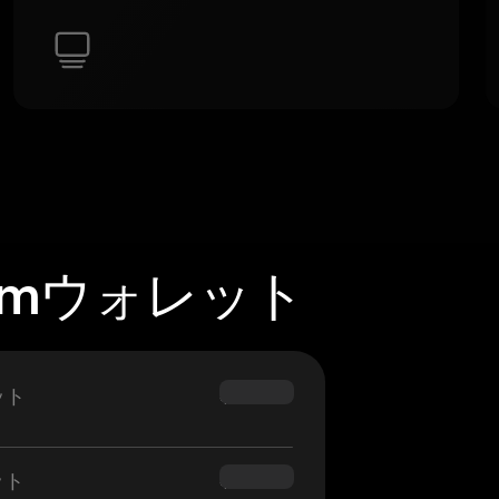
gemウォレット
ット
$69.90
ット
$54.90