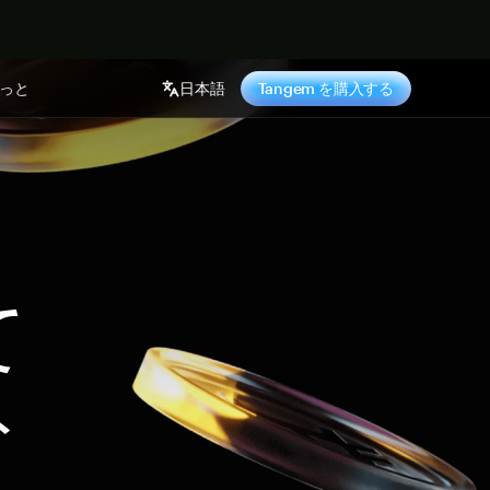
っと
日本語
Tangem を購入する
て
ト