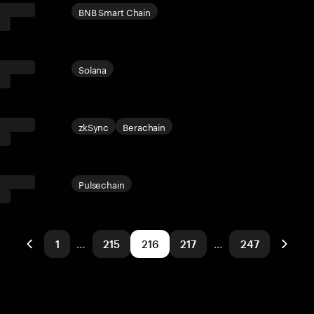
BNB Smart Chain
Solana
zkSync
Berachain
Pulsechain
1
…
215
216
217
…
247