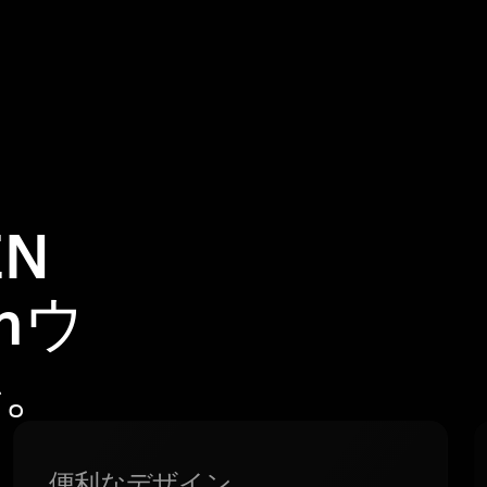
EN
emウ
か。
便利なデザイン