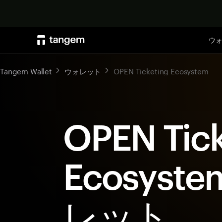
ウ
Tangem Wallet
ウォレット
OPEN Ticketing Ecosystem
OPEN Tick
Ecosyst
レット