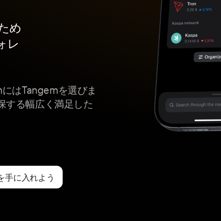
mのため
ォレ
stemにはTangemを選びま
保する幅広く満足した
レットを手に入れよう