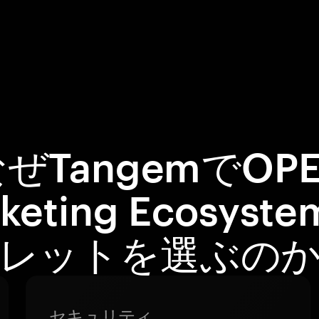
ぜTangemでOP
cketing Ecosyst
レットを選ぶの
セキュリティ