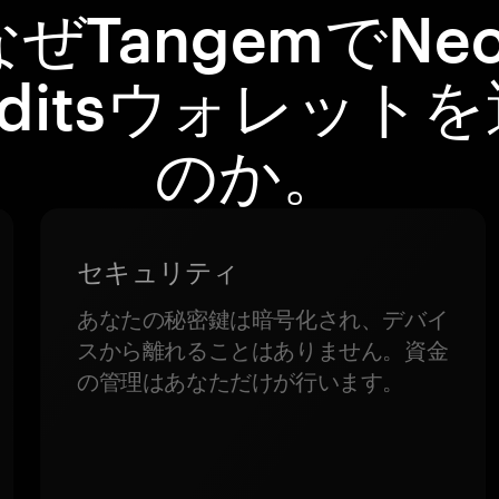
なぜTangemでNeo
editsウォレット
のか。
セキュリティ
あなたの秘密鍵は暗号化され、デバイ
スから離れることはありません。資金
の管理はあなただけが行います。