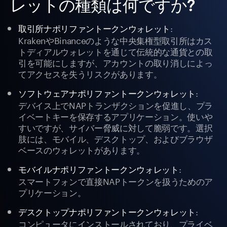
レットの種類は何ですか?
:
取引所ナポリファントークンウォレット
KrakenやBinanceのような中央集権型取引所はカス
トディアルウォレットを通じて伝統的な通貨との取
引を可能にしますが、アカウントの取り消しによっ
てアクセスを失うリスクがあります。
:
ソフトウェアナポリファントークンウォレット
デバイス上でNAPトランザクションを促進し、プラ
イベートキーを保存するアプリケーション。使いや
すいですが、サイバー脅威に対して脆弱です。選択
肢には、モバイル、デスクトップ、およびブラウザ
ベースのウォレットがあります。
:
モバイルナポリファントークンウォレット
スマートフォンで直接NAPトークンを扱うためのア
プリケーション。
:
デスクトップナポリファントークンウォレット
コンピュータにインストールされており、プライベ