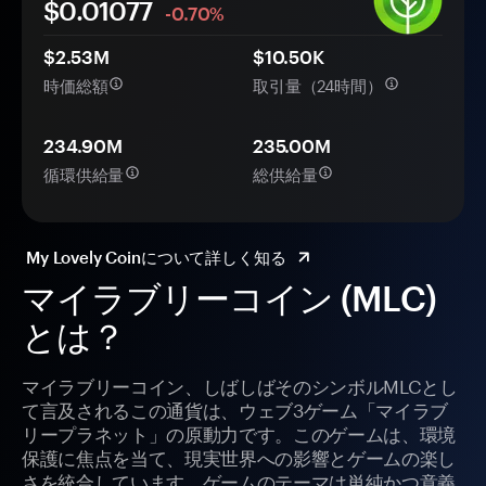
$0.
0
1077
-0.70%
$2.53M
$10.50K
時価総額
取引量（24時間）
234.90M
235.00M
循環供給量
総供給量
My Lovely Coinについて詳しく知る
マイラブリーコイン (MLC)
とは？
マイラブリーコイン、しばしばそのシンボルMLCとし
て言及されるこの通貨は、ウェブ3ゲーム「マイラブ
リープラネット」の原動力です。このゲームは、環境
保護に焦点を当て、現実世界への影響とゲームの楽し
さを統合しています。ゲームのテーマは単純かつ意義