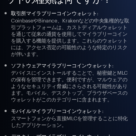
:
取引所マイラブリーコインウォレット
CoinbaseやBinance、Krakenなどの中央集権的な取
引プラットフォームは、カストディアルウォレット
を通じて従来の通貨を使用してマイラブリーコイン
を購入する機能を提供します。これらのウォレット
には、アクセス否定の可能性のような特定のリスク
が伴います。
:
ソフトウェアマイラブリーコインウォレット
デバイスにインストールすることで、秘密鍵とMLC
の保有を管理できます。便利ですが、マルウェアの
ようなセキュリティ脅威にさらされる可能性があり
ます。モバイル、デスクトップ、ブラウザベースの
ウォレットがこのカテゴリーに含まれます。
:
モバイルマイラブリーコインウォレット
スマートフォンから直接MLCを管理することに特化
したアプリケーション。
: