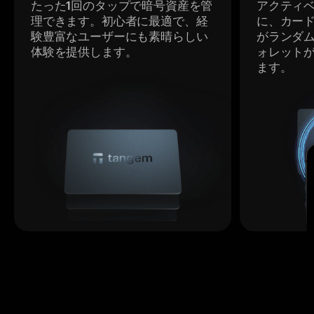
たった1回のタップで暗号資産を管
アクティ
理できます。初心者に最適で、経
に、カー
験豊富なユーザーにも素晴らしい
がランダ
体験を提供します。
ォレット
ます。