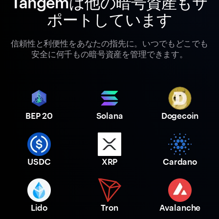
Tangemは他の暗号資産もサ
ポートしています
信頼性と利便性をあなたの指先に。いつでもどこでも
安全に何千もの暗号資産を管理できます。
BEP 20
Solana
Dogecoin
USDC
XRP
Cardano
Lido
Tron
Avalanche