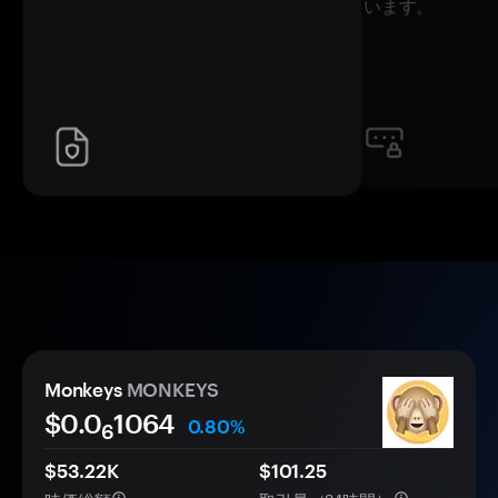
います。
Monkeys
MONKEYS
$0.0
1064
0.80%
6
$53.22K
$101.25