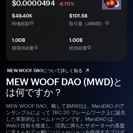
$0.
0000
494
-6.70%
$49.40K
$101.58
時価総額
取引量（24時間）
1.00B
1.00B
循環供給量
総供給量
MEW WOOF DAOについて詳しく知る
MEW WOOF DAO (MWD)と
は何ですか？
MEW WOOF DAO、略して$MWDは、MarsDAO のア
ンサンブルによって TRC-20 フレームワーク上に誕生
した革新的なミームトークンです。MarsDAO は、
Web3 技術を推進し、活気に満ちたサポーターの基盤
に支えられて一般にソリューションを提供するプロダ