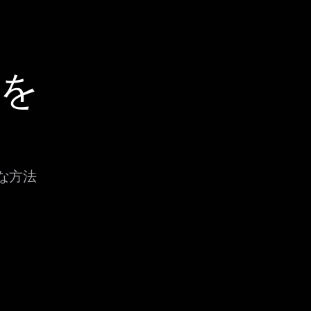
Oを
まな方法