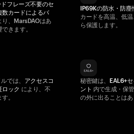
ードフレーズ不要のセ
IP69Kの防水・防塵
複数カードによるバ
カードを高温、低温
り、MarsDAOはあ
ら保護します。
理できます。
バイルでは、
アクセスコ
秘密鍵は、
EAL6+
証ロック
により、不
ント
内で生成・保管
ます。
の外に出ることはあ