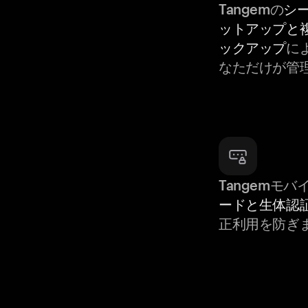
Tangemの
シ
ットアップと
ックアップ
によ
なただけが管
Tangemモ
ードと生体認
正利用を防ぎ