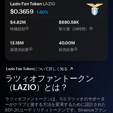
Lazio Fan Token
LAZIO
$
0.3659
1.60%
$4.82M
$680.58K
時価総額
取引量（24時間）
13.18M
40.00M
循環供給量
総供給量
Lazio Fan Tokenについて詳しく知る
ラツィオファントークン
（LAZIO）とは？
ラツィオファントークンは、S.S.ラツィオのサポータ
ーがクラブと接する方法を変革するために設計された
BEP-20ユーティリティトークンです。Binanceファン