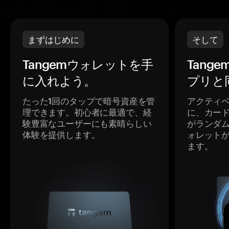
まずはじめに
そして
Tangemウォレットを手
Tang
に入れよう。
プリと
たった1回のタップで暗号資産を管
アクティ
理できます。初心者に最適で、経
に、カー
験豊富なユーザーにも素晴らしい
がランダ
体験を提供します。
ォレット
ます。