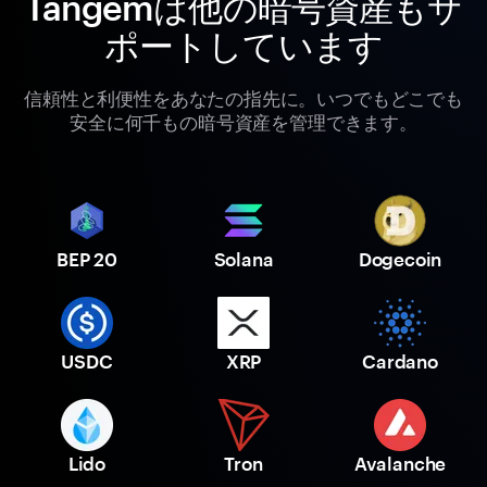
Tangemは他の暗号資産もサ
ポートしています
信頼性と利便性をあなたの指先に。いつでもどこでも
安全に何千もの暗号資産を管理できます。
BEP 20
Solana
Dogecoin
USDC
XRP
Cardano
Lido
Tron
Avalanche