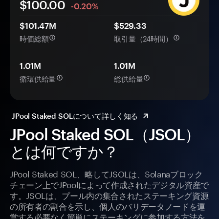
$100.00
-0.20%
$101.47M
$529.33
時価総額
取引量（24時間）
1.01M
1.01M
循環供給量
総供給量
JPool Staked SOLについて詳しく知る
JPool Staked SOL（JSOL）
とは何ですか？
JPool Staked SOL、略してJSOLは、Solanaブロック
チェーン上でJPoolによって作成されたデジタル資産で
す。JSOLは、プール内の集合されたステーキング資源
の所有者の割合を示し、個人のバリデータノードを運
営する必要なく簡単にステーキングに参加する方法を