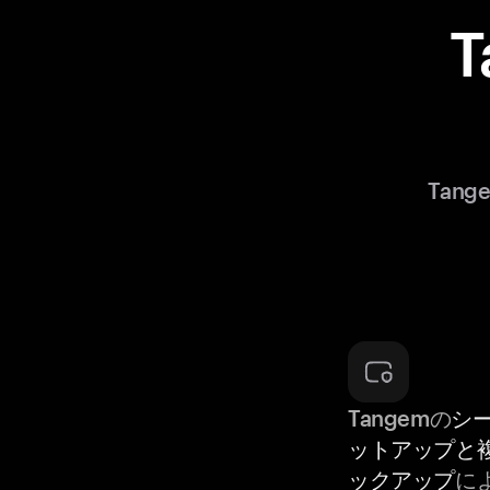
Tan
Tangemの
シ
ットアップと
ックアップ
に