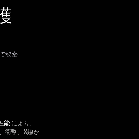
護
法で秘密
性能
により、
、衝撃、X線か