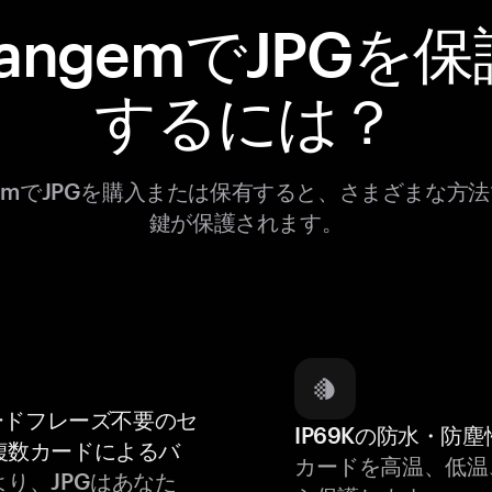
TangemでJPGを保
するには？
gemでJPGを購入または保有すると、さまざまな方
鍵が保護されます。
ードフレーズ不要のセ
IP69Kの防水・防塵
複数カードによるバ
カードを高温、低温
より、JPGはあなた