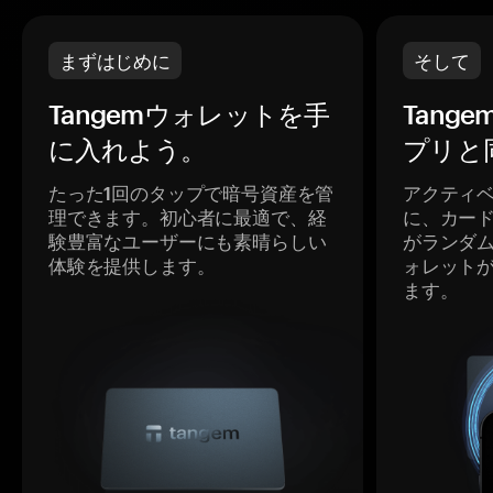
まずはじめに
そして
Tangemウォレットを手
Tang
に入れよう。
プリと
たった1回のタップで暗号資産を管
アクティ
理できます。初心者に最適で、経
に、カー
験豊富なユーザーにも素晴らしい
がランダ
体験を提供します。
ォレット
ます。