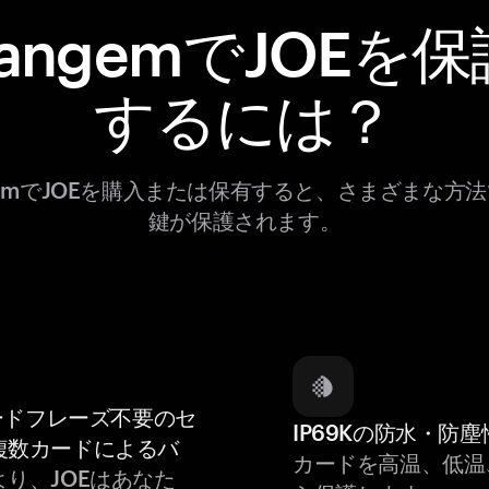
TangemでJOEを保
するには？
gemでJOEを購入または保有すると、さまざまな方
鍵が保護されます。
ードフレーズ不要のセ
IP69Kの防水・防塵
複数カードによるバ
カードを高温、低温
より、JOEはあなた