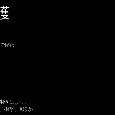
護
法で秘密
性能
により、
、衝撃、X線か