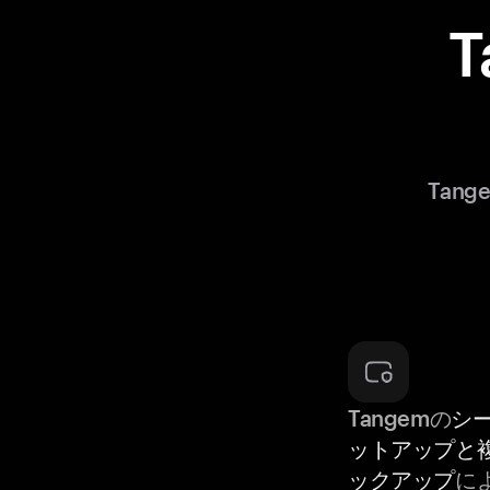
Tan
Tangemの
シ
ットアップと
ックアップ
に