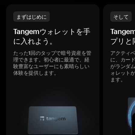
まずはじめに
そして
Tangemウォレットを手
Tang
に入れよう。
プリと
たった1回のタップで暗号資産を管
アクティ
理できます。初心者に最適で、経
に、カー
験豊富なユーザーにも素晴らしい
がランダ
体験を提供します。
ォレット
ます。