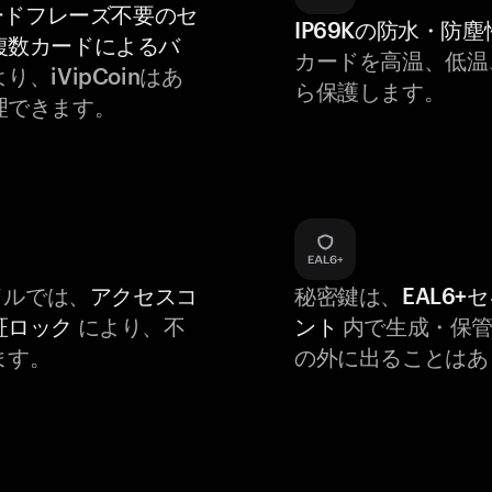
ードフレーズ不要のセ
IP69Kの防水・防塵
複数カードによるバ
カードを高温、低温
り、iVipCoinはあ
ら保護します。
理できます。
バイルでは、
アクセスコ
秘密鍵は、
EAL6+
証ロック
により、不
ント
内で生成・保管
ます。
の外に出ることはあ