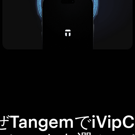
TangemでiVipC