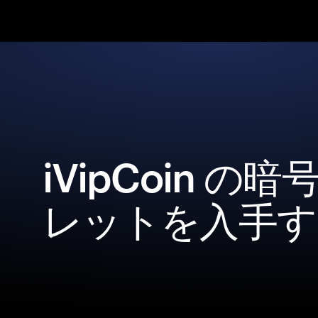
iVipCoin の
レットを入手す