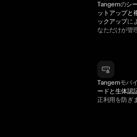
Tangemの
シ
ットアップと
ックアップ
によ
なただけが管
Tangemモ
ードと生体認
正利用を防ぎ