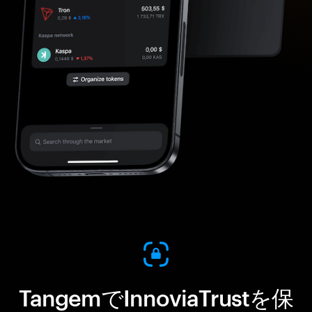
TangemでInnoviaTrustを保