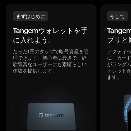
まずはじめに
そして
Tangemウォレットを手
Tang
に入れよう。
プリと
たった1回のタップで暗号資産を管
アクティ
理できます。初心者に最適で、経
に、カー
験豊富なユーザーにも素晴らしい
がランダ
体験を提供します。
ォレット
ます。