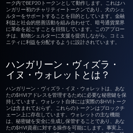
ーク内でBEP20トークンとして動作します。これはハ
ンガリー初のチャリティートークンであり、犬のシェ
ルターをサポートすることを目的としています。金融
利益と社会的慈善活動を組み合わせて、暗号通貨業界
に革命を起こすことを目指しています。このアプロー
チは、動物シェルターに支援を提供しながら、コミュ
ニティに利益を分配するように設計されています。
ハンガリーン・ヴィズラ・
イヌ・ウォレットとは？
ハンガリーン・ヴィズラ・イヌ・ウォレットは、あな
たの$HVIアドレスを管理するために必要な秘密鍵を保
持しています。ウォレット自体には実際の$HVIトーク
ンは含まれておらず、これらのトークンはブロックチ
ェーン上に存在しています。ウォレットの主な機能
は、秘密鍵を安全に生成し保管することであり、あな
たの$HVI資産に対する操作を可能にします。事実上、