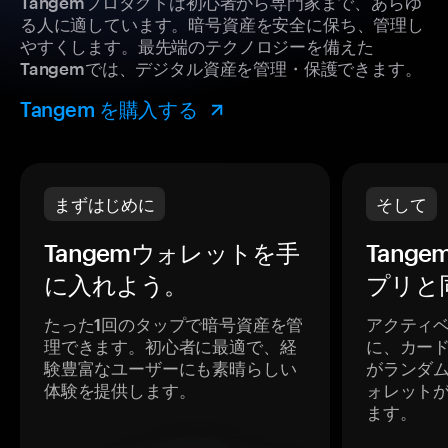
Tangemプロダクトは初心者から専門家まで、あらゆ
る人に適しています。暗号資産を安全に保ち、管理し
やすくします。最先端のテクノロジーを備えた
Tangemでは、デジタル資産を管理・保護できます。
Tangem を購入する
まずはじめに
そして
Tangemウォレットを手
Tang
に入れよう。
プリと
たった1回のタップで暗号資産を管
アクティ
理できます。初心者に最適で、経
に、カー
験豊富なユーザーにも素晴らしい
がランダ
体験を提供します。
ォレット
ます。