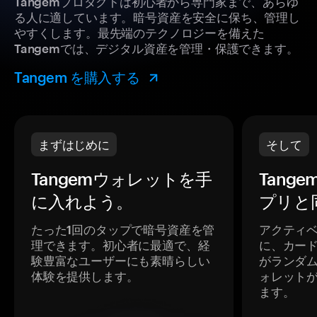
Tangemプロダクトは初心者から専門家まで、あらゆ
る人に適しています。暗号資産を安全に保ち、管理し
やすくします。最先端のテクノロジーを備えた
Tangemでは、デジタル資産を管理・保護できます。
Tangem を購入する
まずはじめに
そして
Tangemウォレットを手
Tang
に入れよう。
プリと
たった1回のタップで暗号資産を管
アクティ
理できます。初心者に最適で、経
に、カー
験豊富なユーザーにも素晴らしい
がランダ
体験を提供します。
ォレット
ます。