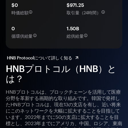
$0
$971.25
時価総額
取引量（24時間）
0
1.50B
循環供給量
総供給量
HNB Protocolについて詳しく知る
HNBプロトコル（HNB）と
は？
HNBプロトコルは、ブロックチェーンを活用して医療
分野を革新する画期的な取り組みです。韓国で発祥し
たHNBプロトコルは、現在13の支店を有し、近い将来
にこのネットワークを大幅に拡大することを目指して
います。2022年までに50の支店に拡大することを目
標とし、2023年までにアメリカ、
中国
、ロシア、東南