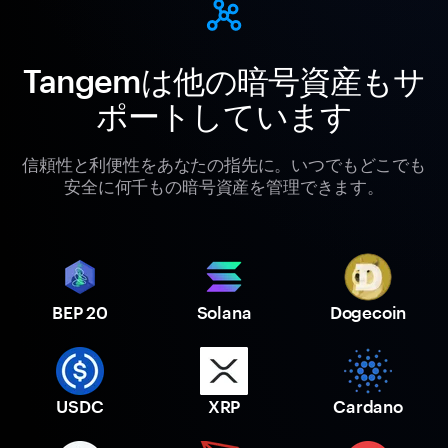
Tangemは他の暗号資産もサ
ポートしています
信頼性と利便性をあなたの指先に。いつでもどこでも
安全に何千もの暗号資産を管理できます。
BEP 20
Solana
Dogecoin
USDC
XRP
Cardano