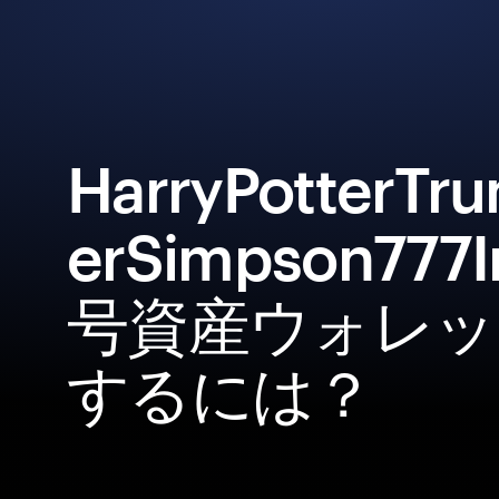
HarryPotterT
erSimpson777
号資産ウォレッ
するには？