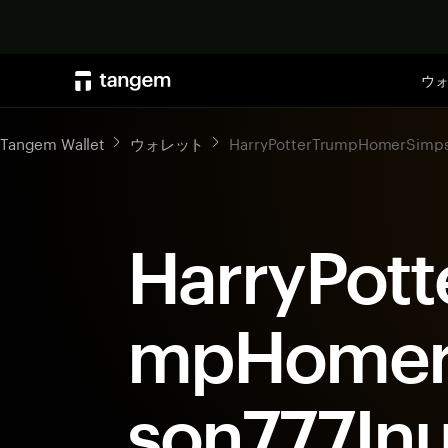
ウ
Tangem Wallet
ウォレット
HarryPotterTrumpHomerSimps
HarryPott
mpHomer
son777I