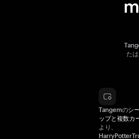
m
Tan
たは
Tangemの
シ
ップと複数カ
より、
HarryPotter