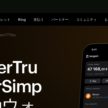
今すぐ購入
ォレット
Ring
支払う
パートナー
コミュニティ
も
on777Inu
erTru
Simp
nuウォ