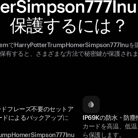
erSimpson777In
保護するには？
gemでHarryPotterTrumpHomerSimpson777Inu
保有すると、さまざまな方法で秘密鍵が保護され
ードフレーズ不要のセットア
ードによるバックアップ
に
IP69Kの防水・防塵
カードを高温、低温
TrumpHomerSimpson777Inu
ら保護します。