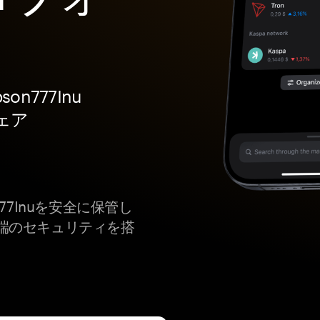
son777Inu
ェア
son777Inuを安全に保管し
端のセキュリティを搭