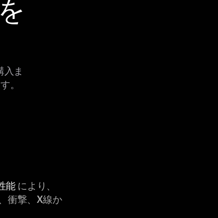
uを
を購入ま
ます。
性能
により、
、衝撃、X線か