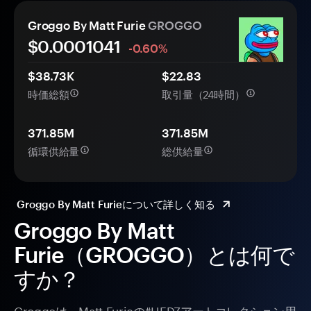
Groggo By Matt Furie
GROGGO
$0.
000
1041
-0.60%
$38.73K
$22.83
時価総額
取引量（24時間）
371.85M
371.85M
循環供給量
総供給量
Groggo By Matt Furieについて詳しく知る
Groggo By Matt
Furie（GROGGO）とは何で
すか？
Groggoは、Matt Furieの#HEDZアートコレクション用