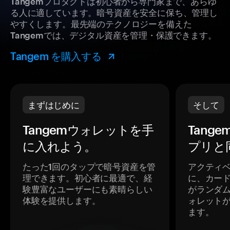
Tangemプロダクトは初心者から専門家まで、あらゆ
る人に適しています。暗号資産を安全に保ち、管理し
やすくします。最先端のテクノロジーを備えた
Tangemでは、デジタル資産を管理・保護できます。
Tangem を購入する
まずはじめに
そして
Tangemウォレットを手
Tang
に入れよう。
プリと
たった1回のタップで暗号資産を管
アクティ
理できます。初心者に最適で、経
に、カー
験豊富なユーザーにも素晴らしい
がランダ
体験を提供します。
ォレット
ます。