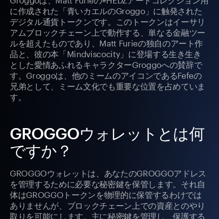
に作成された「青いカエルのGroggo」に触発された
デジタル通貨トークンです。このトークンはイーサリ
アムブロックチェーン上で動作する、単なる金融ツー
ルを超えたものであり、Matt Furieの独自のアート作
品と、彼の本「Mindviscocity」に登場する生き生き
とした愛情あふれるキャラクターGroggoへの賛辞で
す。Groggoは、他のミームのアイコンであるFefeの
兄弟として、ミーム文化でも重要な位置を占めていま
す。
GROGGOウォレットとは何
ですか？
GROGGOウォレットは、あなたのGROGGOアドレス
を管理するために必要な秘密鍵を保管します。それ自
体はGROGGOトークンを物理的に保管するわけでは
ありませんが、ブロックチェーン上での資産とのやり
取りを可能にします。主に秘密鍵を管理し、保護する