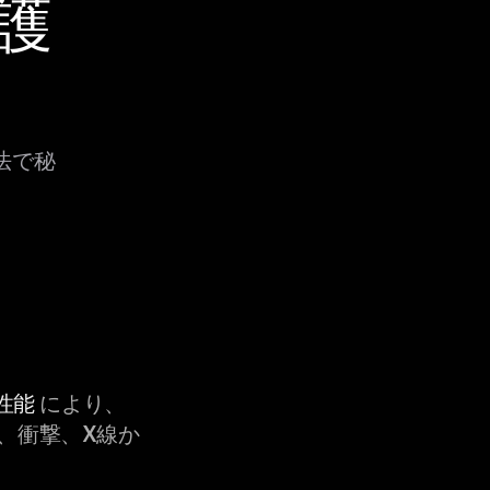
保護
法で秘
性能
により、
、衝撃、X線か