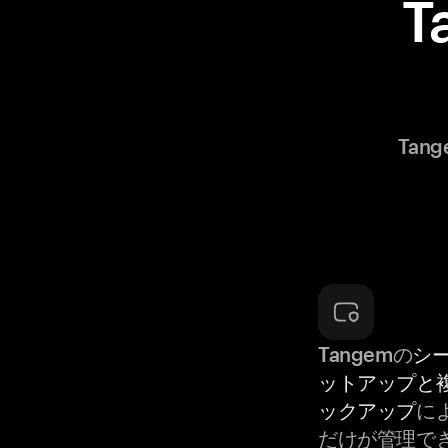
T
Ta
Tangemの
シ
ットアップと
ックアップ
に
だけが管理で