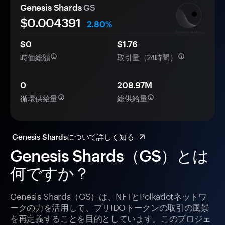
Genesis Shards
GS
$0.
00
4391
2.80%
$0
$1.76
時価総額
取引量（24時間）
0
208.97M
循環供給量
総供給量
Genesis Shardsについて詳しく知る
Genesis Shards（GS）とは
何ですか？
Genesis Shards（GS）は、NFTとPolkadotネットワ
ークの力を活用して、プリIDOトークンの取引の風景
を再定義することを目的としています。このプロジェ