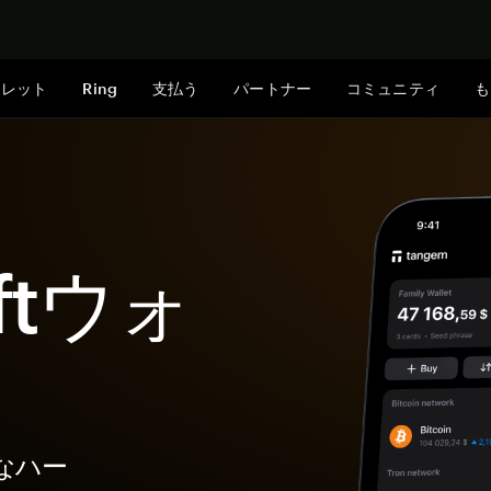
今すぐ購入
ォレット
Ring
支払う
パートナー
コミュニティ
も
ftウォ
全なハー