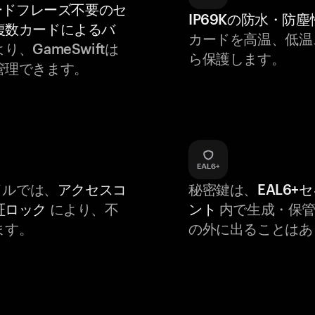
ードフレーズ不要のセ
IP69Kの防水・防塵
複数カードによるバ
カードを高温、低温
り、GameSwiftは
ら保護します。
管理できます。
バイルでは、
アクセスコ
秘密鍵は、
EAL6+
証ロック
により、不
ント
内で生成・保管
ます。
の外に出ることはあ