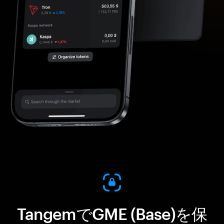
TangemでGME (Base)を保