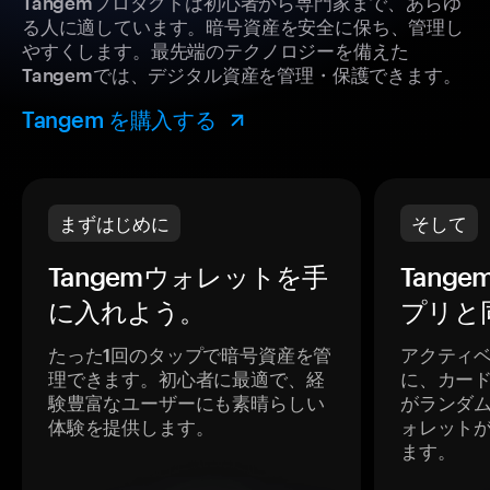
Tangemプロダクトは初心者から専門家まで、あらゆ
る人に適しています。暗号資産を安全に保ち、管理し
やすくします。最先端のテクノロジーを備えた
Tangemでは、デジタル資産を管理・保護できます。
Tangem を購入する
まずはじめに
そして
Tangemウォレットを手
Tang
に入れよう。
プリと
たった1回のタップで暗号資産を管
アクティ
理できます。初心者に最適で、経
に、カー
験豊富なユーザーにも素晴らしい
がランダ
体験を提供します。
ォレット
ます。