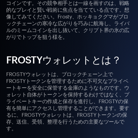
コインです。その競争相手とは一線を画すのは、戦略
的なプレイと賢い戦術に焦点を当てている点です。想
像してみてください。Frosty、ホッキョクグマがブロ
ックチェーンの寒冷な広がりを巧みに航海し、ライバ
ルのミームコインを出し抜いて、クリプト界の氷の広
がりでトップを狙う様を。
FROSTYウォレットとは？
FROSTYウォレットは、ブロックチェーン上で
FROSTYトークンを管理するために不可欠なプライベ
ートキーを安全に保管する金庫のようなものです。ウ
ォレット自体がトークンを保持するわけではなく、プ
ライベートキーの作成と保存を進行し、FROSTYの保
有を簡単にアクセスし管理することができます。要す
るに、FROSTYウォレットは、FROSTYトークンの保
存、送信、受領、整理を行うための主要なツールで
す。