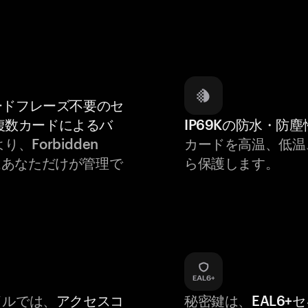
ードフレーズ不要のセ
複数カードによるバ
IP69Kの防水・防塵
り、Forbidden
カードを高温、低温
rgyはあなただけが管理で
ら保護します。
バイルでは、
アクセスコ
秘密鍵は、
EAL6+