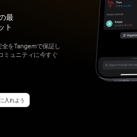
ための最
ット
gyの安全をTangemで保証し
コミュニティに今すぐ
トを手に入れよう