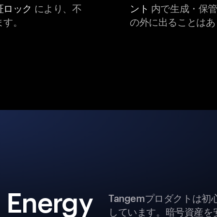
証ロック
により、不
ント
内で生成・保管
ます。
の外に出ることはあ
t Energy
Tangemプロダクトは
しています。暗号資産を