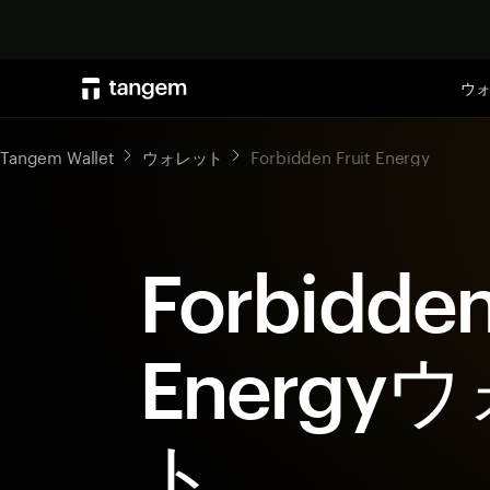
ウ
Tangem Wallet
ウォレット
Forbidden Fruit Energy
Forbidden
Energy
ト