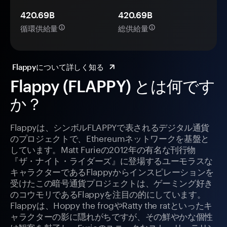
420.69B
420.69B
循環供給量
総供給量
Flappyについて詳しく知る
Flappy (FLAPPY) とは何です
か？
Flappyは、シンボルFLAPPYで表されるデジタル通貨
のプロジェクトで、Ethereumネットワークを基盤と
しています。Matt Furieの2012年の有名な刊行物
『ザ・ナイト・ライダーズ』に登場するユーモラスな
キャラクターであるFlappyからインスピレーションを
受けたこの暗号通貨プロジェクトは、ゲーミング好き
のコウモリであるFlappyを注目の的にしています。
Flappyは、Hoppy the frogやRatty the ratといったキ
ャラクターの影に隠れがちですが、その鮮やかな個性
は観客を魅了し、Furieのユニークなストーリーテリン