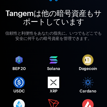
Tangemは他の暗号資産もサ
ポートしています
信頼性と利便性をあなたの指先に。いつでもどこでも
安全に何千もの暗号資産を管理できます。
BEP 20
Solana
Dogecoin
USDC
XRP
Cardano