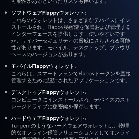
可能性があるといったリスクも伴います。
:
ソフトウェアFlappyウォレット
これらのウォレットは、さまざまなデバイスにイン
ストールされ、Flappy秘密鍵を保管および管理する
インターフェースを提供します。使いやすいです
が、サイバーセキュリティの脅威にさらされる可能
性があります。モバイル、デスクトップ、ブラウザ
ベースのバージョンがあります。
:
モバイルFlappyウォレット
これらは、スマートフォンでFlappyトークンを直接
管理するために設計されたアプリケーションです。
:
デスクトップFlappyウォレット
コンピュータにインストールされ、デバイスのスト
レージドライブに秘密鍵を保存します。
:
ハードウェアFlappyウォレット
Tangemのようなハードウェアウォレットは、物理
的なオフライン保管ソリューションとしてオンライ
ンの脆弱性からFlappy保有を守ります。