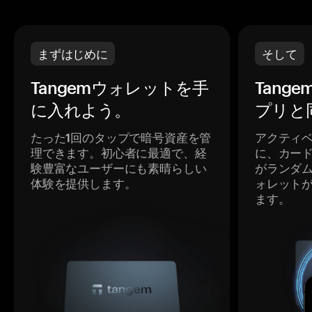
まずはじめに
そして
Tangemウォレットを手
Tang
に入れよう。
プリと
たった1回のタップで暗号資産を管
アクティ
理できます。初心者に最適で、経
に、カー
験豊富なユーザーにも素晴らしい
がランダ
体験を提供します。
ォレット
ます。