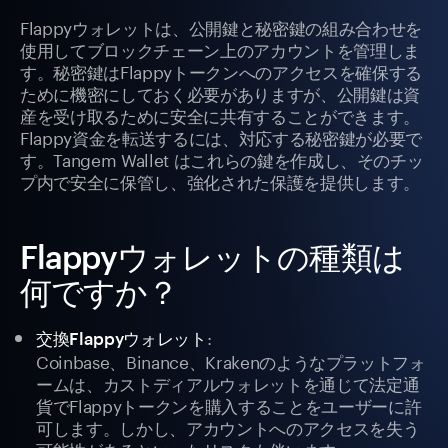
Flappyウォレットは、公開鍵と秘密鍵の組み合わせを
使用してブロックチェーン上のアカウントを管理しま
す。秘密鍵はFlappyトークンへのアクセスを確保する
ために機密にしておく必要がありますが、公開鍵は資
産を受け取るために安全に共有することができます。
Flappy資金を転送するには、対応する秘密鍵が必要で
す。Tangem Wallet はこれらの鍵を作成し、そのチッ
プ内で安全に保管し、強化された保護を提供します。
Flappyウォレットの種類は
何ですか？
:
交換Flappyウォレット
Coinbase、Binance、Krakenのようなプラットフォ
ームは、カストディアルウォレットを通じて法定通
貨でFlappyトークンを購入することをユーザーに許
可します。しかし、アカウントへのアクセスを失う