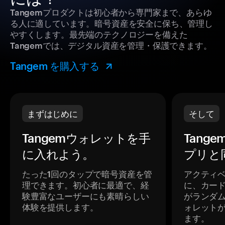
Tangemプロダクトは初心者から専門家まで、あらゆ
る人に適しています。暗号資産を安全に保ち、管理し
やすくします。最先端のテクノロジーを備えた
Tangemでは、デジタル資産を管理・保護できます。
Tangem を購入する
まずはじめに
そして
Tangemウォレットを手
Tang
に入れよう。
プリと
たった1回のタップで暗号資産を管
アクティ
理できます。初心者に最適で、経
に、カー
験豊富なユーザーにも素晴らしい
がランダ
体験を提供します。
ォレット
ます。