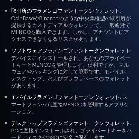
:
取引所のフラメンゴファントークンウォレット
CoinBaseやBinanceのような中央集権型の取引所が
提供するカストディアルウォレットで、一般通貨で
MENGOを購入できます。しかし、アカウントにア
クセスできなくなるリスクがあります。
:
ソフトウェアフラメンゴファントークンウォレット
デバイスにインストールされ、あなたのプライベー
トキーとMENGOを管理します。便利ですが、マル
ウェアやハッキングに対して脆弱です。モバイル、
デスクトップ、およびブラウザベースのウォレット
があります。
: ス
モバイルフラメンゴファントークンウォレット
マートフォンから直接MENGOを管理するアプリケ
ーション。
:
デスクトップフラメンゴファントークンウォレット
PCに直接インストールされ、プライベートキーをハ
ードディスクやSSDに安全に保存します。