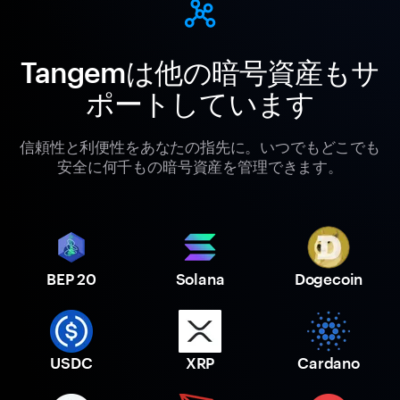
Tangemは他の暗号資産もサ
ポートしています
信頼性と利便性をあなたの指先に。いつでもどこでも
安全に何千もの暗号資産を管理できます。
BEP 20
Solana
Dogecoin
USDC
XRP
Cardano