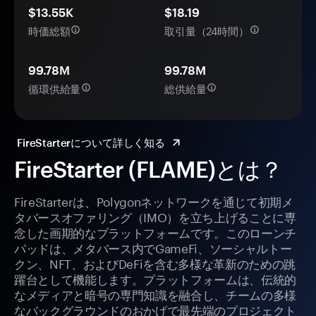
$13.55K
$18.19
時価総額
取引量（24時間）
99.78M
99.78M
循環供給量
総供給量
FireStarterについて詳しく知る
FireStarter (FLAME)とは？
FireStarterは、Polygonネットワークを通じて初期メ
タバースオファリング（IMO）を立ち上げることに専
念した画期的なプラットフォームです。このローンチ
パッドは、メタバース内でGameFi、ソーシャルトー
クン、NFT、およびDeFiを含む多様な革新のための跳
躍台として機能します。プラットフォームは、伝統的
なメディアと暗号の専門知識を融合し、チームの多様
なバックグラウンドのおかげで最先端のプロジェクト