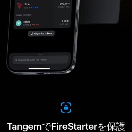
TangemでFireStarterを保護