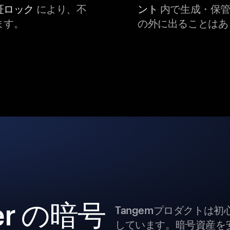
証ロック
により、不
ント
内で生成・保管
ます。
の外に出ることはあ
wer の暗号
Tangemプロダクトは
しています。暗号資産を