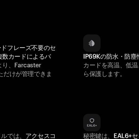
ードフレーズ不要のセ
複数カードによるバ
IP69Kの防水・防塵
り、Farcaster
カードを高温、低温
あなただけが管理できま
ら保護します。
バイルでは、
アクセスコ
秘密鍵は、
EAL6+