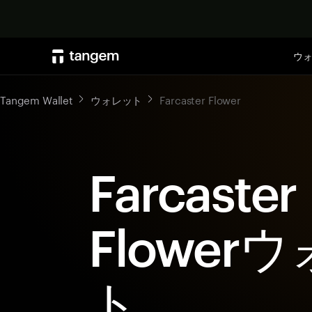
ウ
Tangem Wallet
ウォレット
Farcaster Flower
Farcaster
Flower
ト