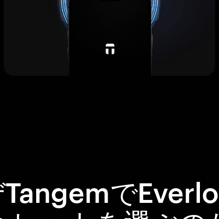
TangemでEverlo