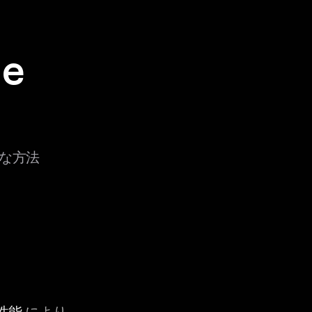
ge
まな方法
性能
により、