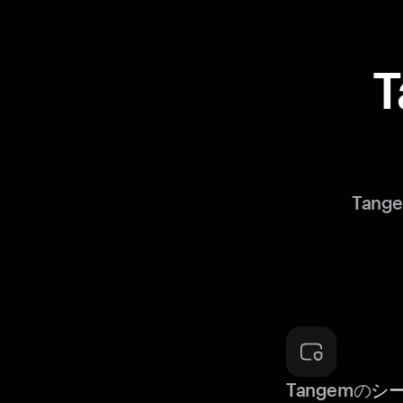
T
Tan
Tangemの
シ