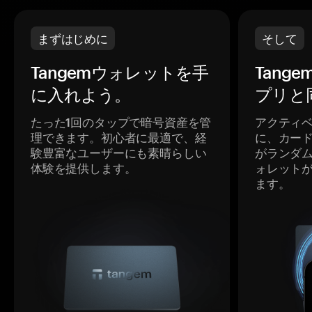
まずはじめに
そして
Tangemウォレットを手
Tang
に入れよう。
プリと
たった1回のタップで暗号資産を管
アクティ
理できます。初心者に最適で、経
に、カー
験豊富なユーザーにも素晴らしい
がランダ
体験を提供します。
ォレット
ます。