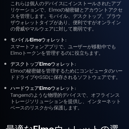
これらは個人のデバイスにインストールされたアプ
リケーションで、Elmoの秘密鍵とアカウントアクセ
スを管理します。モバイル、デスクトップ、ブラウ
ザウォレットタイプがあり、便利ですがオンライン
の脅威やマルウェアに対して脆弱です。
:
モバイルElmoウォレット
スマートフォンアプリで、ユーザーが移動中でも
Elmoトークンを管理するのに役立ちます。
:
デスクトップElmoウォレット
Elmoの秘密鍵を管理するためにコンピュータのハー
ドドライブやSSDに保存されるソフトウェアです。
:
ハードウェアElmoウォレット
Tangemのような物理的デバイスで、オフラインス
トレージソリューションを提供し、インターネット
ベースのリスクから保護します。
最適なElmoウォレットの選