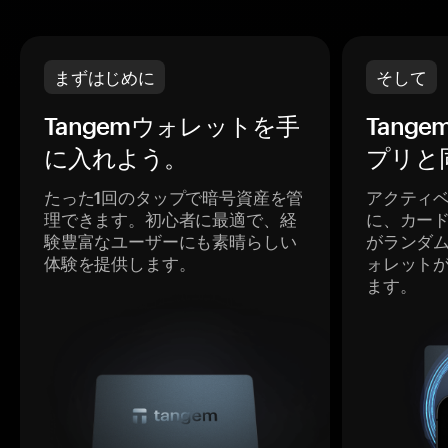
まずはじめに
そして
Tangemウォレットを手
Tang
に入れよう。
プリと
たった1回のタップで暗号資産を管
アクティ
理できます。初心者に最適で、経
に、カー
験豊富なユーザーにも素晴らしい
がランダ
体験を提供します。
ォレット
ます。