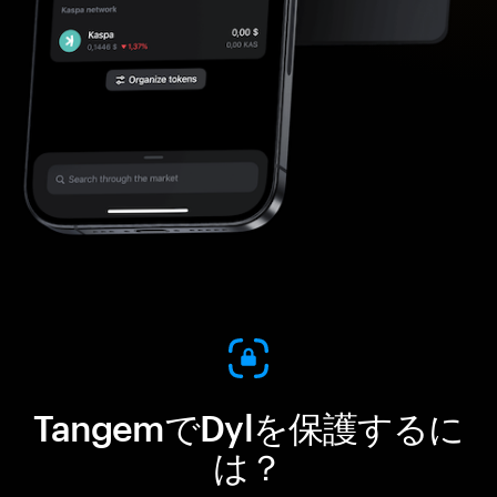
TangemでDylを保護するに
は？