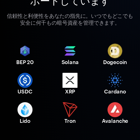
ポートしています
信頼性と利便性をあなたの指先に。いつでもどこでも
安全に何千もの暗号資産を管理できます。
BEP 20
Solana
Dogecoin
USDC
XRP
Cardano
Lido
Tron
Avalanche