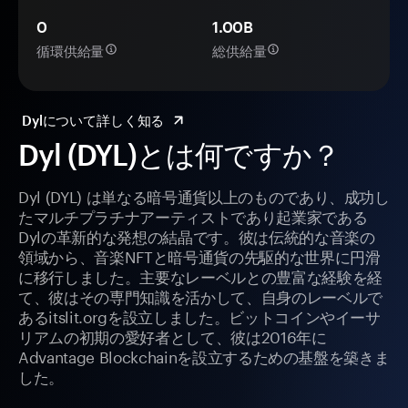
0
1.00B
循環供給量
総供給量
Dylについて詳しく知る
Dyl (DYL)とは何ですか？
Dyl (DYL) は単なる暗号通貨以上のものであり、成功し
たマルチプラチナアーティストであり起業家である
Dylの革新的な発想の結晶です。彼は伝統的な音楽の
領域から、音楽NFTと暗号通貨の先駆的な世界に円滑
に移行しました。主要なレーベルとの豊富な経験を経
て、彼はその専門知識を活かして、自身のレーベルで
あるitslit.orgを設立しました。ビットコインやイーサ
リアムの初期の愛好者として、彼は2016年に
Advantage Blockchainを設立するための基盤を築きま
した。