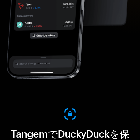
TangemでDuckyDuckを保