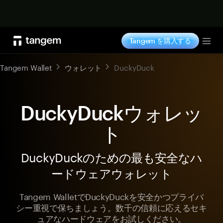
今すぐ購入
Tangem を購入する
Tog
Tangem Wallet
ウォレット
DuckyDuck
DuckyDuckウォレッ
ト
DuckyDuckのための最も安全なハ
ードウェアウォレット
Tangem WalletでDuckyDuckを安全かつプライバ
シー重視で保ちましょう。数千の信頼に応えるセキ
ュアなハードウェアをお試しください。