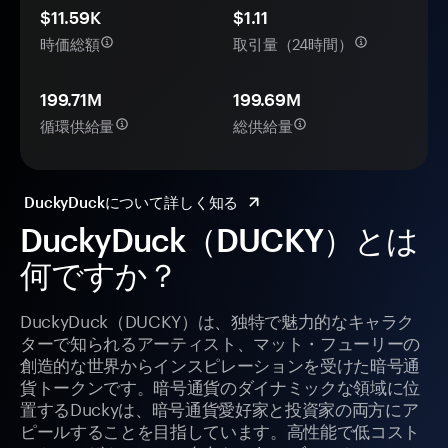
$11.59K
$1.11
時価総額
取引量（24時間）
199.71M
199.69M
循環供給量
総供給量
DuckyDuckについて詳しく知る
DuckyDuck（DUCKY）とは
何ですか？
DuckyDuck（DUCKY）は、独特で魅力的なキャラク
ターで知られるアーティスト、マット・フューリーの
創造的な世界からインスピレーションを受けた暗号通
貨トークンです。暗号通貨のダイナミックな領域に位
置するDuckyは、暗号通貨愛好家と投資家の両方にア
ピールすることを目指しています。高性能で低コスト