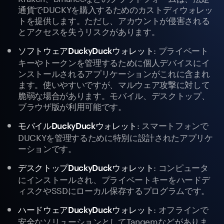
通貨でDUCKYを購入するためのカストディウォレッ
トを提供します。ただし、アカウントが侵害される
とアクセスを失うリスクがあります。
: プライベート
ソフトウェアDuckyDuckウォレット
キーやトークンを管理するために個人デバイスにイ
ンストールされるアプリケーションがこれに含まれ
ます。使いやすいですが、マルウェア攻撃に対して
脆弱な場合があります。モバイル、デスクトップ、
ブラウザ版が利用可能です。
: スマートフォンで
モバイルDuckyDuckウォレット
DUCKYを管理するために特別に設計されたアプリケ
ーションです。
: コンピュータ
デスクトップDuckyDuckウォレット
にインストールされ、プライベートキーをハードデ
ィスクやSSDにローカル保存するプログラムです。
: オフラインで
ハードウェアDuckyDuckウォレット
安全なソリューションとしてTangemなどがありま