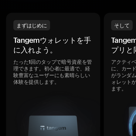
まずはじめに
そして
Tangemウォレットを手
Tang
に入れよう。
プリと
たった1回のタップで暗号資産を管
アクティ
理できます。初心者に最適で、経
に、カー
験豊富なユーザーにも素晴らしい
がランダ
体験を提供します。
ォレット
ます。