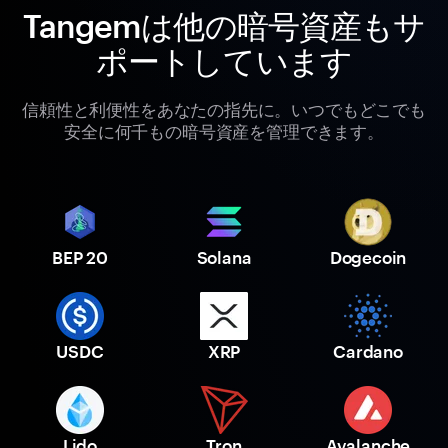
Tangemは他の暗号資産もサ
ポートしています
信頼性と利便性をあなたの指先に。いつでもどこでも
安全に何千もの暗号資産を管理できます。
BEP 20
Solana
Dogecoin
USDC
XRP
Cardano
Lido
Tron
Avalanche