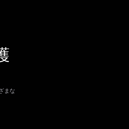
護
まざまな