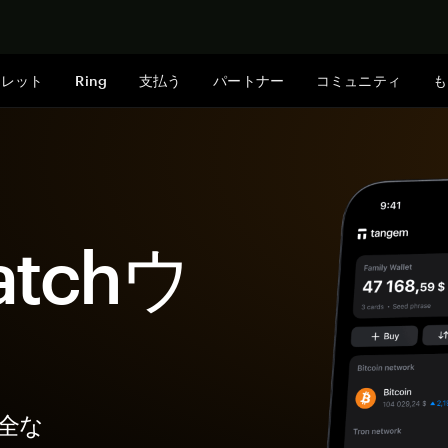
今すぐ購入
ォレット
Ring
支払う
パートナー
コミュニティ
も
atchウ
安全な