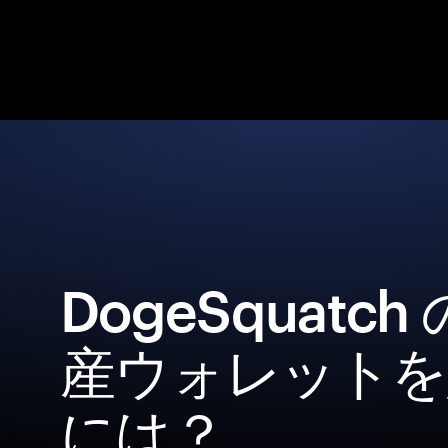
DogeSquatc
産ウォレットを
には？