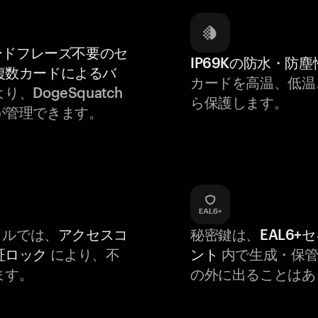
ードフレーズ不要のセ
IP69Kの防水・防塵
複数カードによるバ
カードを高温、低温
り、DogeSquatch
ら保護します。
が管理できます。
バイルでは、
アクセスコ
秘密鍵は、
EAL6+
証ロック
により、不
ント
内で生成・保管
ます。
の外に出ることはあ