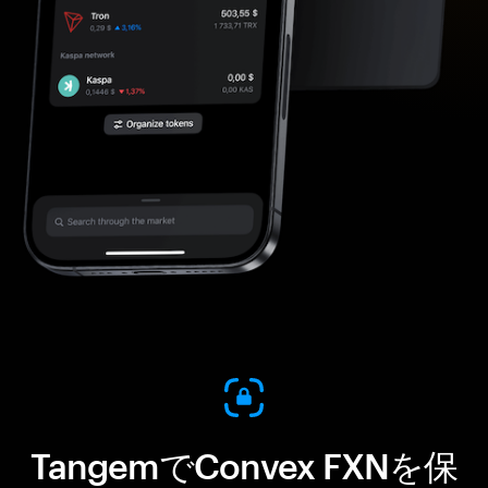
TangemでConvex FXNを保