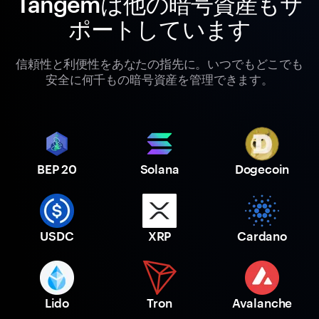
Tangemは他の暗号資産もサ
ポートしています
信頼性と利便性をあなたの指先に。いつでもどこでも
安全に何千もの暗号資産を管理できます。
BEP 20
Solana
Dogecoin
USDC
XRP
Cardano
Lido
Tron
Avalanche