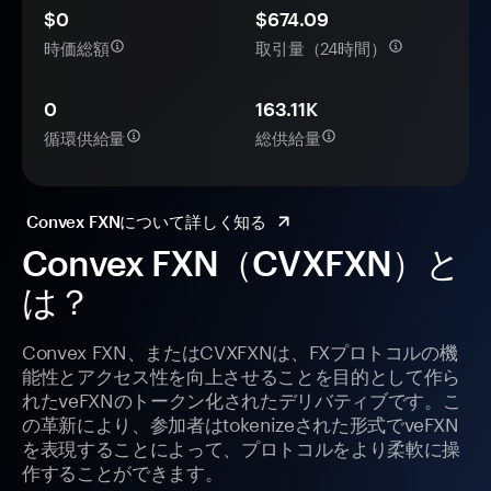
$0
$674.09
時価総額
取引量（24時間）
0
163.11K
循環供給量
総供給量
Convex FXNについて詳しく知る
Convex FXN（CVXFXN）と
は？
Convex FXN、またはCVXFXNは、FXプロトコルの機
能性とアクセス性を向上させることを目的として作ら
れたveFXNのトークン化されたデリバティブです。こ
の革新により、参加者はtokenizeされた形式でveFXN
を表現することによって、プロトコルをより柔軟に操
作することができます。