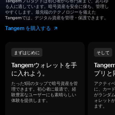
Tangemプロダクトは初心者から専門家まで、あらゆ
る人に適しています。暗号資産を安全に保ち、管理し
やすくします。最先端のテクノロジーを備えた
Tangemでは、デジタル資産を管理・保護できます。
Tangem を購入する
まずはじめに
そして
Tangemウォレットを手
Tang
に入れよう。
プリと
たった1回のタップで暗号資産を管
アクティ
理できます。初心者に最適で、経
に、カー
験豊富なユーザーにも素晴らしい
がランダ
体験を提供します。
ォレット
ます。