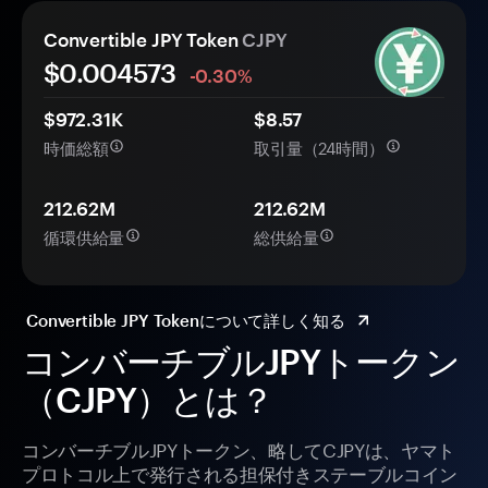
Convertible JPY Token
CJPY
$0.
00
4573
-0.30%
$972.31K
$8.57
時価総額
取引量（24時間）
212.62M
212.62M
循環供給量
総供給量
Convertible JPY Tokenについて詳しく知る
コンバーチブルJPYトークン
（CJPY）とは？
コンバーチブルJPYトークン、略してCJPYは、ヤマト
プロトコル上で発行される担保付きステーブルコイン