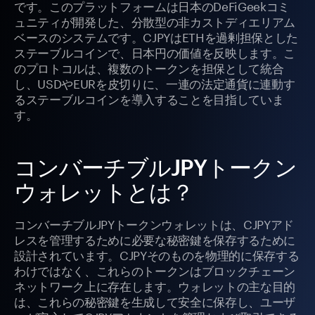
です。このプラットフォームは日本のDeFiGeekコミ
ュニティが開発した、分散型の非カストディエリアム
ベースのシステムです。CJPYはETHを過剰担保とした
ステーブルコインで、日本円の価値を反映します。こ
のプロトコルは、複数のトークンを担保として統合
し、USDやEURを皮切りに、一連の法定通貨に連動す
るステーブルコインを導入することを目指していま
す。
コンバーチブルJPYトークン
ウォレットとは？
コンバーチブルJPYトークンウォレットは、CJPYアド
レスを管理するために必要な秘密鍵を保存するために
設計されています。CJPYそのものを物理的に保存する
わけではなく、これらのトークンはブロックチェーン
ネットワーク上に存在します。ウォレットの主な目的
は、これらの秘密鍵を生成して安全に保存し、ユーザ