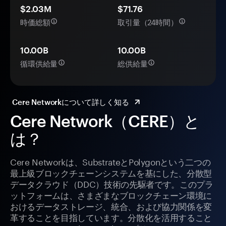
$2.03M
$71.76
時価総額
取引量（24時間）
10.00B
10.00B
循環供給量
総供給量
Cere Networkについて詳しく知る
Cere Network（CERE）と
は？
Cere Networkは、SubstrateとPolygonという二つの
最上級ブロックチェーンシステムを基にした、分散型
データクラウド（DDC）技術の先駆者です。このプラ
ットフォームは、さまざまなブロックチェーン環境に
おけるデータストレージ、統合、および協力関係を変
革することを目指しています。分散化を活用すること