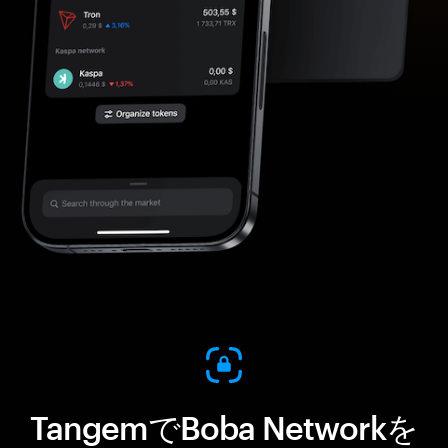
TangemでBoba Networkを