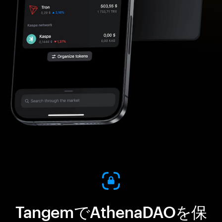
TangemでAthenaDAOを保