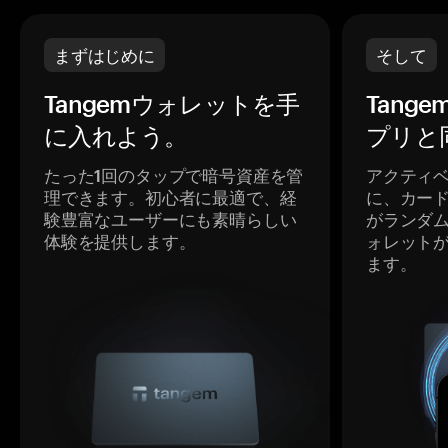
まずはじめに
そして
Tangemウォレットを手
Tang
に入れよう。
プリと
たった1回のタップで暗号資産を管
アクティ
理できます。初心者に最適で、経
に、カー
験豊富なユーザーにも素晴らしい
がランダ
体験を提供します。
ォレット
ます。