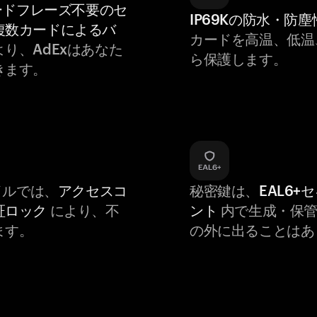
ードフレーズ不要のセ
IP69Kの防水・防塵
複数カードによるバ
カードを高温、低温
より、AdExはあなた
ら保護します。
きます。
バイルでは、
アクセスコ
秘密鍵は、
EAL6+
証ロック
により、不
ント
内で生成・保管
ます。
の外に出ることはあ