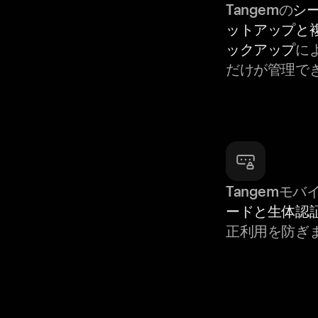
Tangemの
シ
ットアップと
ックアップ
に
だけが管理で
Tangemモ
ードと生体認
正利用を防ぎ