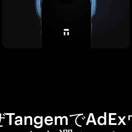
TangemでAdE