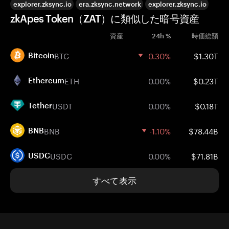
explorer.zksync.io
era.zksync.network
explorer.zksync.io
zkApes Token（ZAT）に類似した暗号資産
資産
24h %
時価総額
BTC
-0.30%
$1.30T
Bitcoin
ETH
0.00%
$0.23T
Ethereum
USDT
0.00%
$0.18T
Tether
BNB
-1.10%
$78.44B
BNB
USDC
0.00%
$71.81B
USDC
すべて表示