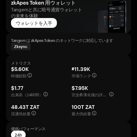
zkApes Token 用ウォレット
Tangemと共に暗号通貨ウォレット
の未来を体験
ウォレットを入手
Tangem は zkApes Token のネットワークに対応しています
Zksync
メトリクス
$5.60K
#11.39K
時価総額
市場ランク
$1.77
$7.95K
出来高（24時間）
完全希薄化後の評価額
48.43T ZAT
100T ZAT
流通供給量
最大供給量
価格パフォーマンス
24h