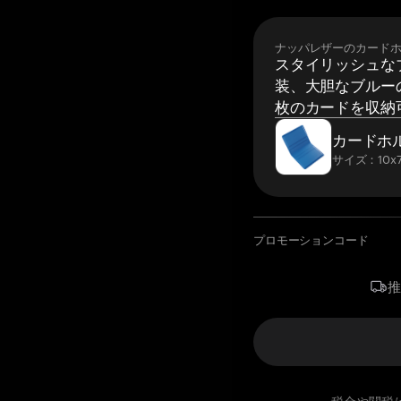
ナッパレザーのカード
スタイリッシュな
装、大胆なブルーの
枚のカードを収納
カードホ
サイズ：10x7
プロモーションコード