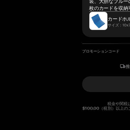
装、大胆なブルーの
枚のカードを収納
カードホ
サイズ：10x7
プロモーションコード
税金や関税
$100.00（税別）以