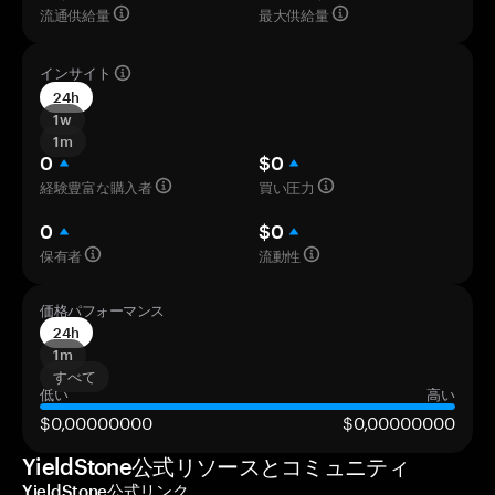
流通供給量
最大供給量
インサイト
24h
1w
1m
0
$0
経験豊富な購入者
買い圧力
0
$0
保有者
流動性
価格パフォーマンス
24h
1m
すべて
低い
高い
$0,00000000
$0,00000000
YieldStone公式リソースとコミュニティ
YieldStone公式リンク