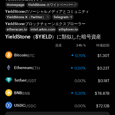
Homepage
YieldStone ホワイトペーパー
YieldStoneのソーシャルメディアとコミュニティ
YieldStone X（Twitter）
Telegram
YieldStoneブロックチェーンエクスプローラー
etherscan.io
intel.arkm.com
ethplorer.io
YieldStone（$YIELD）に類似した暗号資産
資産
24h %
時価総額
BTC
0.70%
$1.30T
Bitcoin
ETH
0.50%
$0.23T
Ethereum
USDT
0.00%
$0.18T
Tether
BNB
0.20%
$78.87B
BNB
USDC
0.00%
$72.12B
USDC